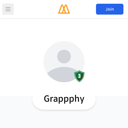
Join
Grappphy