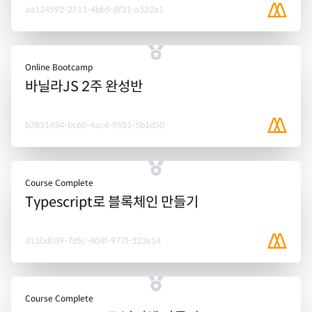
aa124592-2711-4bb5-8f31-a522a1
Online Bootcamp
바닐라JS 2주 완성반
b7831454-bc60-4ac4-9551-5b1d50
Course Complete
Typescript로 블록체인 만들기
d110d039-7d5c-404f-977f-323e14
Course Complete