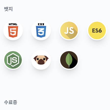
뱃지
수료증