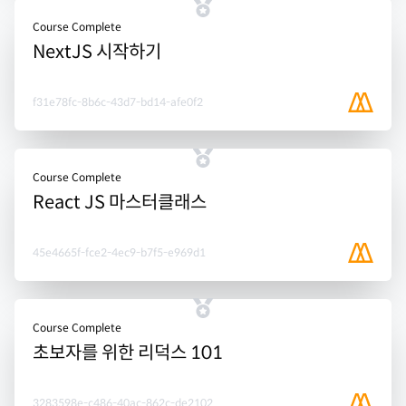
Course Complete
NextJS 시작하기
f31e78fc-8b6c-43d7-bd14-afe0f2
Course Complete
React JS 마스터클래스
45e4665f-fce2-4ec9-b7f5-e969d1
Course Complete
초보자를 위한 리덕스 101
3283598e-c486-40ac-862c-de2102