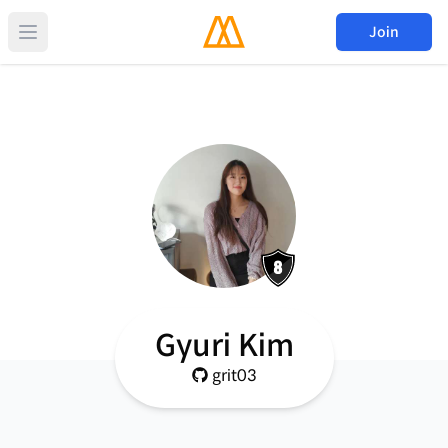
Join
Gyuri Kim
grit03