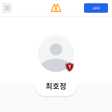
Join
최호정