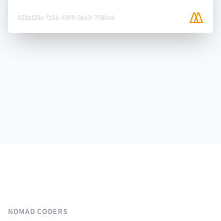
032af28e-f156-4399-8e63-7980e6
NOMAD CODERS