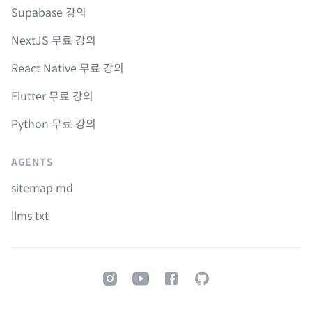
Supabase 강의
NextJS 무료 강의
React Native 무료 강의
Flutter 무료 강의
Python 무료 강의
AGENTS
sitemap.md
llms.txt
Instagram
Youtube
Facebook
GitHub