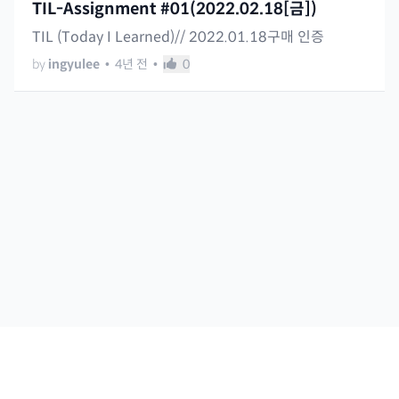
TIL-Assignment #01(2022.02.18[금])
TIL (Today I Learned)// 2022.01.18구매 인증
by
ingyulee
•
4년 전
•
0