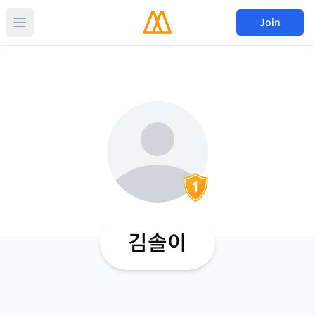
Join
김솔이