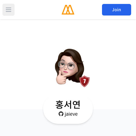
Join
홍서연
jaieve