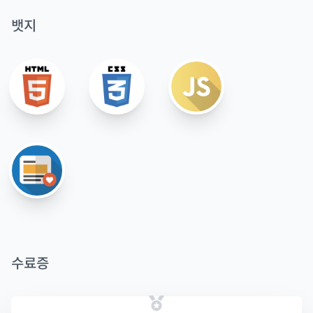
뱃지
수료증