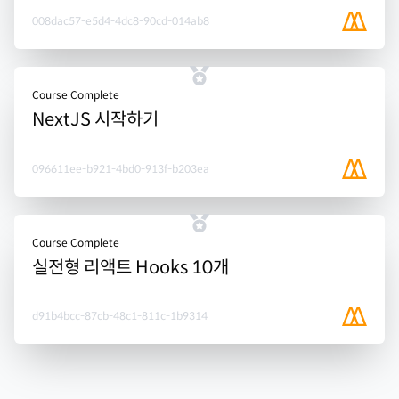
008dac57-e5d4-4dc8-90cd-014ab8
Course Complete
NextJS 시작하기
096611ee-b921-4bd0-913f-b203ea
Course Complete
실전형 리액트 Hooks 10개
d91b4bcc-87cb-48c1-811c-1b9314