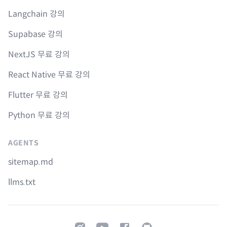
Langchain 강의
Supabase 강의
NextJS 무료 강의
React Native 무료 강의
Flutter 무료 강의
Python 무료 강의
AGENTS
sitemap.md
llms.txt
Instagram
Youtube
Facebook
GitHub