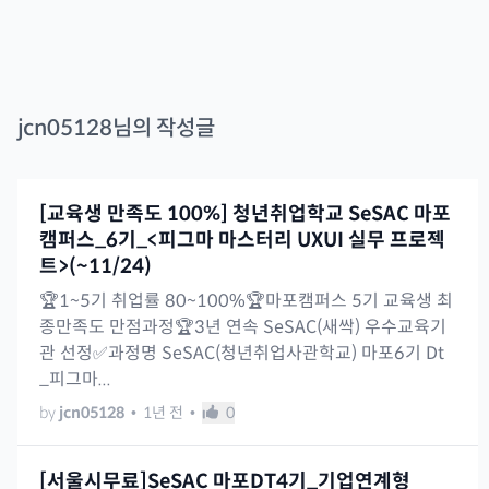
jcn05128
님의 작성글
[교육생 만족도 100%] 청년취업학교 SeSAC 마포
캠퍼스_6기_<피그마 마스터리 UXUI 실무 프로젝
트>(~11/24)
🏆1~5기 취업률 80~100%🏆마포캠퍼스 5기 교육생 최
종만족도 만점과정🏆3년 연속 SeSAC(새싹) 우수교육기
관 선정✅과정명 SeSAC(청년취업사관학교) 마포6기 Dt
_피그마...
by
jcn05128
•
1년 전
•
0
[서울시무료]SeSAC 마포DT4기_기업연계형