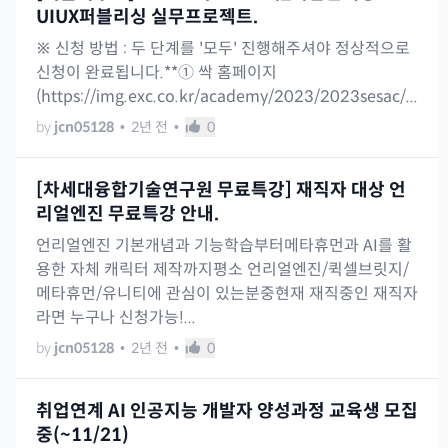
UIUX퍼블리싱 실무프로젝트.
※ 신청 방법 : 두 단계를 '모두' 진행해주셔야 정상적으로
신청이 완료됩니다.**① 싹 홈페이지
(https://img.exc.co.kr/academy/2023/2023sesac/...
by
jcn05128
•
2년 전
•
0
[차세대융합기술연구원 무료특강] 재직자 대상 언
리얼엔진 무료특강 안내.
언리얼엔진 기본개념과 기능학습부터메타휴먼과 AI를 활
용한 자체 캐릭터 제작까지​평소 언리얼엔진/퀵셀브릿지/
메타휴먼/유니티에 관심이 있는분중현재 재직중인 재직자
라면 누구나 신청가능!...
by
jcn05128
•
2년 전
•
0
취업연계 AI 인공지능 개발자 양성과정 교육생 모집
중(~11/21)