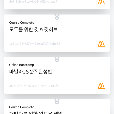
569f3f2c-e9ca-4be6-a08e-cfeac7
Course Complete
모두를 위한 깃 & 깃허브
1e9ec133-7376-43ae-a7d2-2abc32
Online Bootcamp
바닐라JS 2주 완성반
4f7d3c96-d02a-48e5-bce6-9137fd
Course Complete