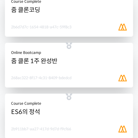
Course Complete
줌 클론코딩
2b6d7d7c-1654-4818-a47c-59f8c3
Online Bootcamp
줌 클론 1주 완성반
268ac322-8f17-4c31-8409-bdedcd
Course Complete
ES6의 정석
2b911bb7-aa27-417d-9d7d-f9cf66