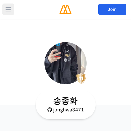
Join
송종화
jonghwa3471