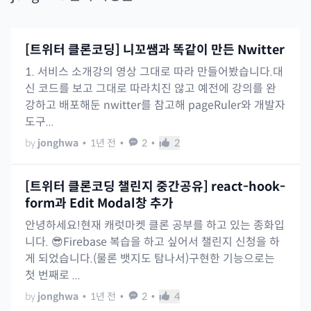
[트위터 클론코딩] 니꼬쌤과 똑같이 만든 Nwitter
1. 서비스 소개강의 영상 그대로 따라 만들어봤습니다.대
신 코드를 보고 그대로 따라치진 않고 예전에 강의를 완
강하고 배포해둔 nwitter를 참고해 pageRuler와 개발자
도구...
by
jonghwa
•
1년 전
•
2
•
2
[트위터 클론코딩 챌린지 중간공유] react-hook-
form과 Edit Modal창 추가
안녕하세요!현재 캐럿마켓 클론 공부를 하고 있는 종화입
니다. 😎Firebase 복습을 하고 싶어서 챌린지 신청을 하
게 되었습니다.(물론 뱃지도 탐나서)구현한 기능으로는
첫 번째로 ...
by
jonghwa
•
1년 전
•
2
•
4