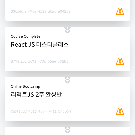
33cb4dfa-79de-451e-a0ad-a0425a
Course Complete
React JS 마스터클래스
8791f26c-5c91-470d-b5ee-3ff288
Online Bootcamp
리액트JS 2주 완성반
f36413d7-4313-4d94-9411-373b64