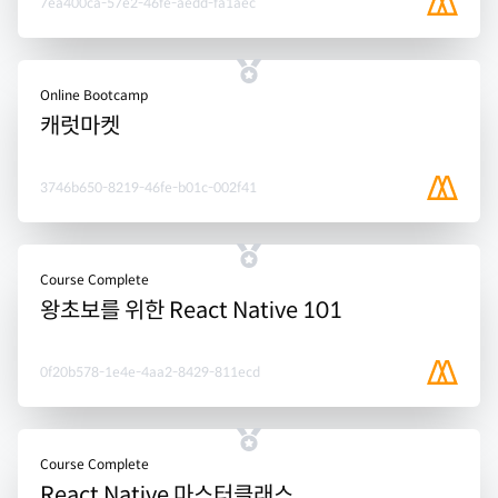
7ea400ca-57e2-46fe-aedd-fa1aec
Online Bootcamp
캐럿마켓
3746b650-8219-46fe-b01c-002f41
Course Complete
왕초보를 위한 React Native 101
0f20b578-1e4e-4aa2-8429-811ecd
Course Complete
React Native 마스터클래스