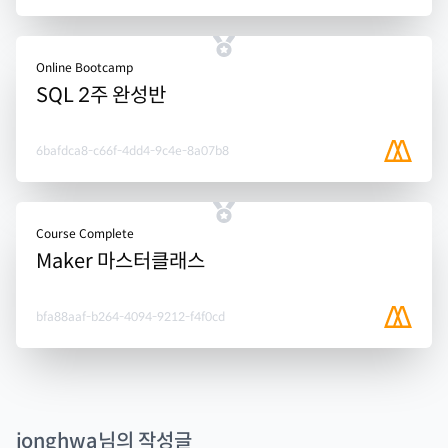
Online Bootcamp
SQL 2주 완성반
6bafdca8-c66f-4dd4-9c4e-8a07b8
Course Complete
Maker 마스터클래스
bfa88aaf-b264-4094-9212-f4f0cd
jonghwa
님의 작성글