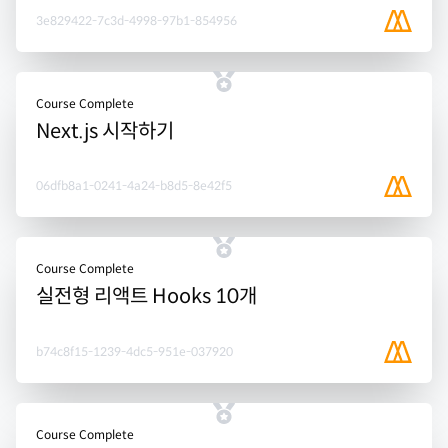
3e829422-7c3d-4998-97b1-854956
Course Complete
Next.js 시작하기
06dfb8a1-0241-4a24-b8d5-8e42f5
Course Complete
실전형 리액트 Hooks 10개
b74c8f15-1239-4dc5-951e-037920
Course Complete