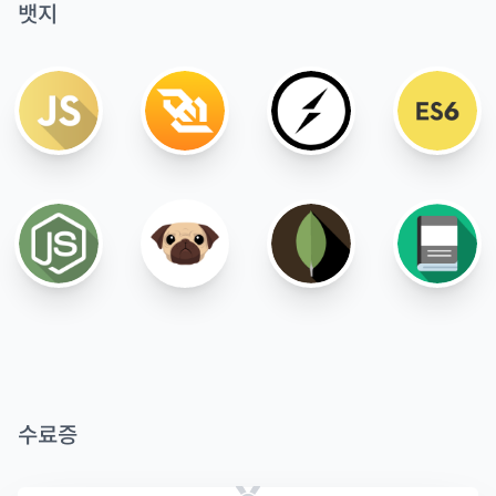
뱃지
수료증