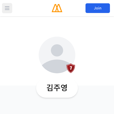
Join
김주영