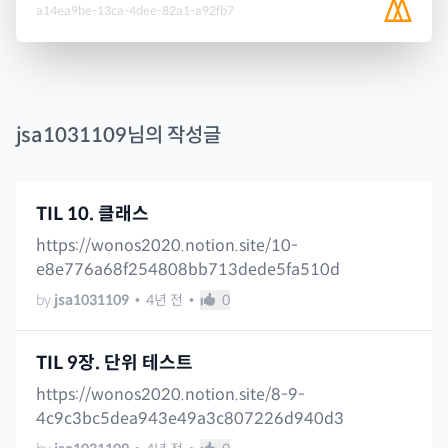
a14ea9be-13ca-4dee-82a1-a92fb7
jsa1031109
님의 작성글
TIL 10. 클래스
https://wonos2020.notion.site/10-
e8e776a68f254808bb713dede5fa510d
by
jsa1031109
•
4년 전
•
0
TIL 9장. 단위 테스트
https://wonos2020.notion.site/8-9-
4c9c3bc5dea943e49a3c807226d940d3