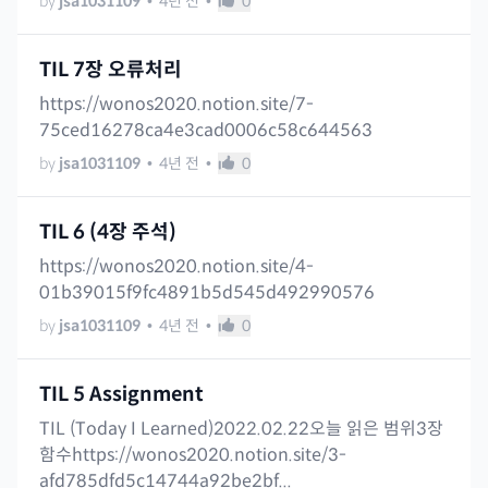
by
jsa1031109
•
4년 전
•
0
TIL 7장 오류처리
https://wonos2020.notion.site/7-
75ced16278ca4e3cad0006c58c644563
by
jsa1031109
•
4년 전
•
0
TIL 6 (4장 주석)
https://wonos2020.notion.site/4-
01b39015f9fc4891b5d545d492990576
by
jsa1031109
•
4년 전
•
0
TIL 5 Assignment
TIL (Today I Learned)2022.02.22오늘 읽은 범위3장
함수https://wonos2020.notion.site/3-
afd785dfd5c14744a92be2bf...