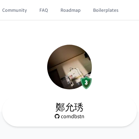
Community
FAQ
Roadmap
Boilerplates
鄭允琇
comdbstn