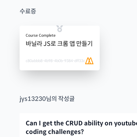
수료증
Course Complete
바닐라 JS로 크롬 앱 만들기
c80abbb8-4b98-4b0b-9384-dff33c
jys13230
님의 작성글
Can I get the CRUD ability on youtub
coding challenges?