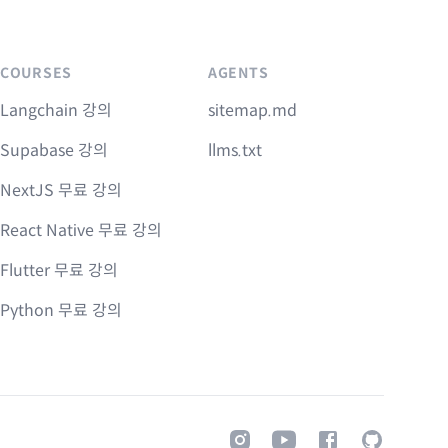
COURSES
AGENTS
Langchain 강의
sitemap.md
Supabase 강의
llms.txt
NextJS 무료 강의
React Native 무료 강의
Flutter 무료 강의
Python 무료 강의
Instagram
Youtube
Facebook
GitHub