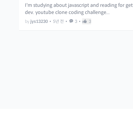
I'm studying about javascript and reading for ge
dev. youtube clone coding challenge...
by
jys13230
•
5년 전
•
3
•
3