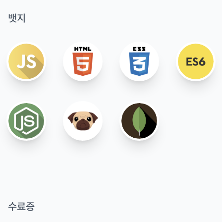
뱃지
수료증