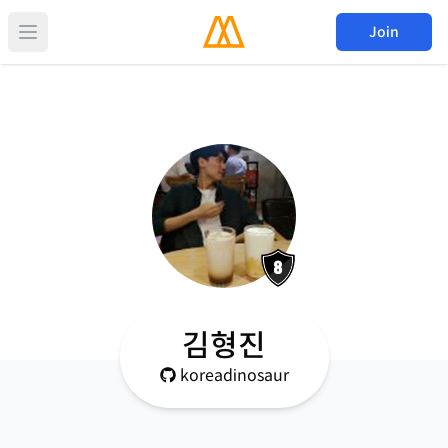
Join
김형진
koreadinosaur