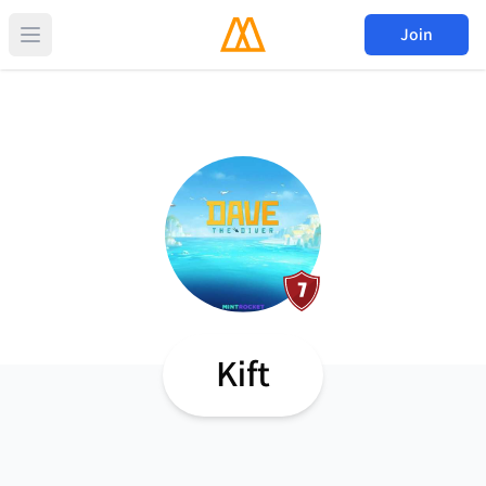
Join
Kift