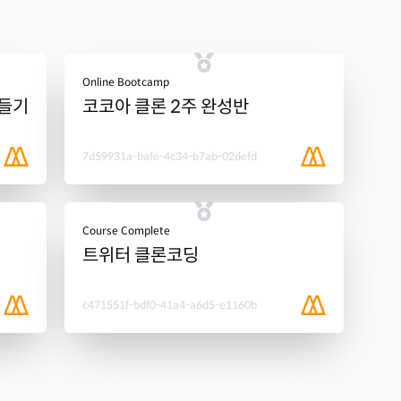
Online Bootcamp
만들기
코코아 클론 2주 완성반
7d59931a-bafe-4c34-b7ab-02defd
Course Complete
트위터 클론코딩
c471551f-bdf0-41a4-a6d5-e1160b