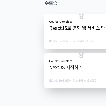
수료증
Course Complete
ReactJS로 영화 웹 서비스 
825fa8ba-f89c-4fbe-b0d0-01ccb5
Course Complete
NextJS 시작하기
fb2d4a8e-91d0-4486-898a-a56052