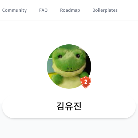
Community
FAQ
Roadmap
Boilerplates
김유진