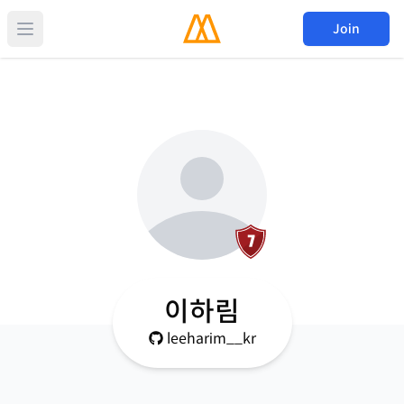
Join
이하림
leeharim__kr