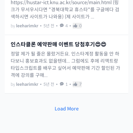
https://hustar-ict.knu.ac.kr/source/main.html (링
크가 무서우시다면 "경북대학교 휴스타"를 구글에다 검
색하시면 사이트가 나와용) (제 사이트가 ...
by
leeharimkr
•
5년 전
•
4
•
0
인스타클론 예약판매 이벤트 당첨후기😍😍
정말 제가 될 줄은 몰랐거든요. 인스타계정 활동을 안 하
다보니 홍보효과도 없을텐데... 그럼에도 후에 리액트랑
타입스크립트를 배우고 싶어서 예약판매 기간 할인된 가
격에 강의를 구매...
by
leeharimkr
•
5년 전
•
1
•
7
Load More