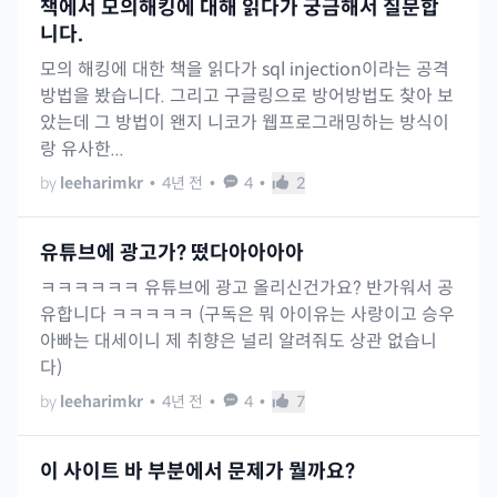
책에서 모의해킹에 대해 읽다가 궁금해서 질문합
니다.
모의 해킹에 대한 책을 읽다가 sql injection이라는 공격
방법을 봤습니다. 그리고 구글링으로 방어방법도 찾아 보
았는데 그 방법이 왠지 니코가 웹프로그래밍하는 방식이
랑 유사한...
by
leeharimkr
•
4년 전
•
4
•
2
유튜브에 광고가? 떴다아아아아
ㅋㅋㅋㅋㅋㅋ 유튜브에 광고 올리신건가요? 반가워서 공
유합니다 ㅋㅋㅋㅋㅋ (구독은 뭐 아이유는 사랑이고 승우
아빠는 대세이니 제 취향은 널리 알려줘도 상관 없습니
다)
by
leeharimkr
•
4년 전
•
4
•
7
이 사이트 바 부분에서 문제가 뭘까요?