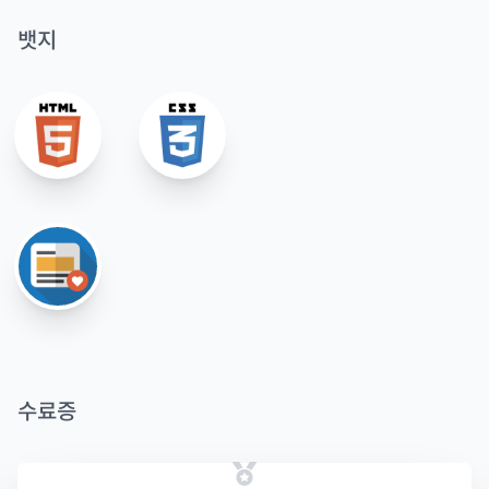
뱃지
수료증