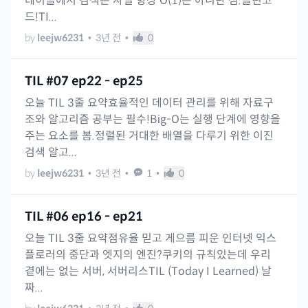
테이블에서 검색은 사실 항상 O(1)은 아니란 점.클린코
드!TI...
by
leejw6231
•
3년 전
•
0
TIL #07 ep22 - ep25
오늘 TIL 3줄 요약효율적인 데이터 관리를 위해 자료구
조와 알고리즘 공부는 필수!Big-O는 실행 단계에 영향을
주는 요소를 봄.정렬된 거대한 배열을 다루기 위한 이진
검색 알고...
by
leejw6231
•
3년 전
•
1
•
0
TIL #06 ep16 - ep21
오늘 TIL 3줄 요약점유율 믿고 게으름 피운 인터넷 익스
플로러의 중단과 엣지의 엔진?쿠키의 규칙있는데 우리
곁에는 없는 서버, 서버리스TIL (Today I Learned) 날
짜...