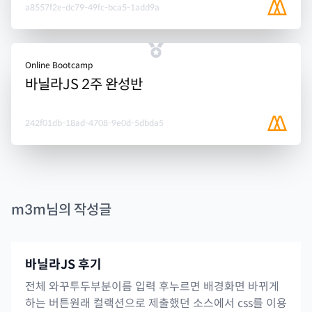
a8557f2e-dc79-49fc-bca5-1add9a
Online Bootcamp
바닐라JS 2주 완성반
242f01db-18ad-4708-9e0d-5dbda5
m3m
님의 작성글
바닐라JS 후기
전체 와꾸투두부분이름 입력 후누르면 배경화면 바뀌게
하는 버튼원래 컬랙션으로 제출했던 소스에서 css를 이용