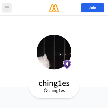
Join
ching1es
ching1es