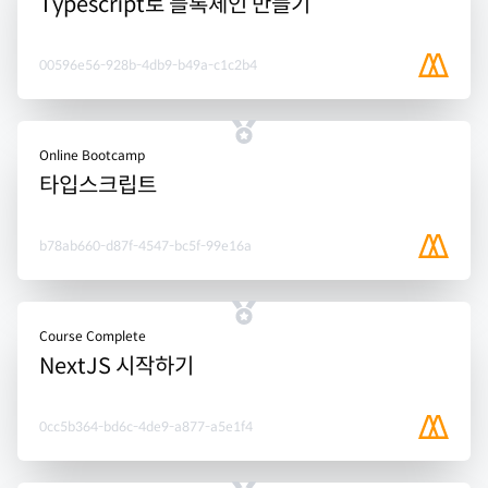
Typescript로 블록체인 만들기
00596e56-928b-4db9-b49a-c1c2b4
Online Bootcamp
타입스크립트
b78ab660-d87f-4547-bc5f-99e16a
Course Complete
NextJS 시작하기
0cc5b364-bd6c-4de9-a877-a5e1f4