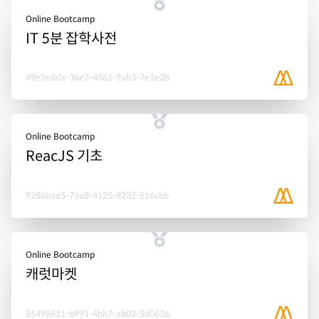
Online Bootcamp
IT 5분 잡학사전
49e5e8da-36e7-4561-9ab3-7e1e3b
Online Bootcamp
ReacJS 기초
9286baa5-76a8-4125-9232-816cbb
Online Bootcamp
캐럿마켓
55498611-b991-4bb7-ab02-5d0636