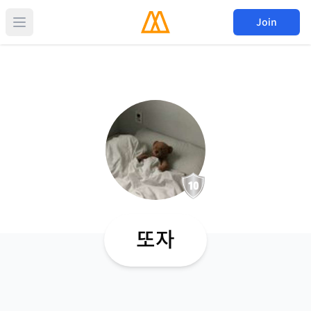
Join
또자