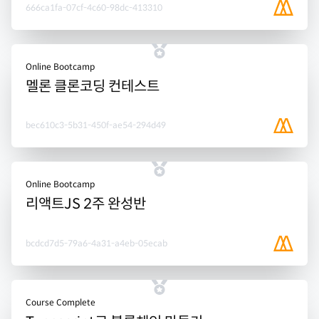
666ca1fa-07cf-4c60-98dc-413310
Online Bootcamp
멜론 클론코딩 컨테스트
bec610c3-5b31-450f-ae54-294d49
Online Bootcamp
리액트JS 2주 완성반
bcdcd7d5-79a6-4a31-a4eb-05ecab
Course Complete