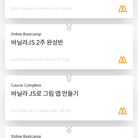
828e746d-a9cd-49b6-9ed9-fd6c54
Online Bootcamp
바닐라JS 2주 완성반
06d8ff28-82df-49f7-847a-357c08
Course Complete
바닐라 JS로 그림 앱 만들기
9f533d6a-dd73-48b4-ac8a-18c9f0
Online Bootcamp