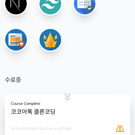
수료증
Course Complete
코코아톡 클론코딩
3e91e700-2643-4aa2-bcae-d520b6