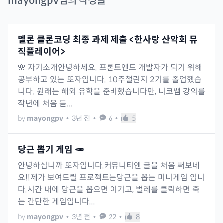
mayongpv
님의 작성글
멜론 클론코딩 최종 과제 제출 <한사랑 산악회 뮤
직플레이어>
🌸 자기소개안녕하세요. 프론트엔드 개발자가 되기 위해
공부하고 있는 또자입니다. 10주챌린지 2기를 졸업했습
니다. 원래는 해외 유학을 준비했습니다만, 니코쌤 강의를
작년에 처음 듣...
by
mayongpv
•
3년 전
•
6
•
5
당근 뽑기 게임 🥕
안녕하십니까 또자입니다.커뮤니티엔 글을 처음 써보네
요!!제가 보여드릴 프로젝트는당근을 뽑는 미니게임 입니
다.시간 내에 당근을 뽑으면 이기고, 벌레를 클릭하면 죽
는 간단한 게임입니다...
by
mayongpv
•
3년 전
•
22
•
8