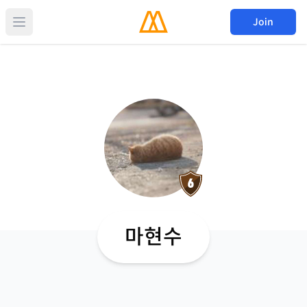
Join
마현수