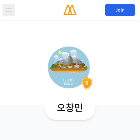
Join
오창민