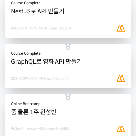
Course Complete
NestJS로 API 만들기
d48d760f-8e75-4a78-b2ae-b2117e
Course Complete
GraphQL로 영화 API 만들기
323f8139-3f71-4f91-bcc5-2acbc7
Online Bootcamp
줌 클론 1주 완성반
9c3ee34b-ceaa-451a-adc4-bdd5fd