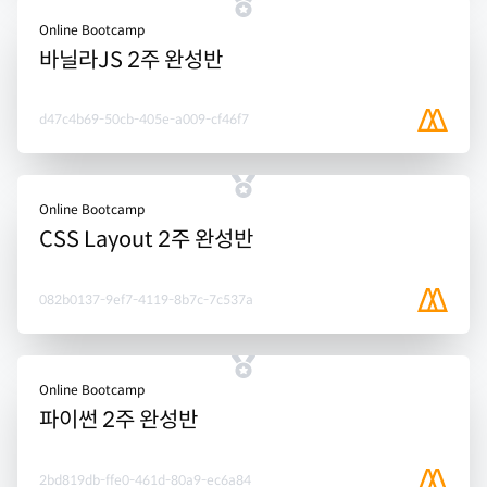
Online Bootcamp
바닐라JS 2주 완성반
d47c4b69-50cb-405e-a009-cf46f7
Online Bootcamp
CSS Layout 2주 완성반
082b0137-9ef7-4119-8b7c-7c537a
Online Bootcamp
파이썬 2주 완성반
2bd819db-ffe0-461d-80a9-ec6a84