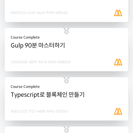
0fd3f132-ce24-4ac5-9494-69fedd
Course Complete
Gulp 90분 마스터하기
7e0c83a8-1899-447d-bd5b-008d2d
Course Complete
Typescript로 블록체인 만들기
0c81c232-7f15-4689-bf43-2303e5