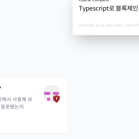
Typescript로 블록체
2f0de8f5-bca2-4de2-8407-d8744
?
설치해서 사용해 보
가 잘못됐는지