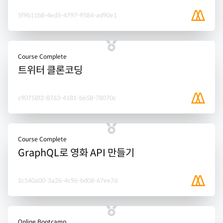
5f9b11b8-4ed5-4797-9584-ad90e1
Course Complete
트위터 클론코딩
c90758f2-8763-4181-b658-78070c
Course Complete
GraphQL로 영화 API 만들기
2c540a00-3a26-4c96-bd08-67ee7d
Online Bootcamp