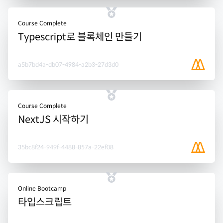
Course Complete
Typescript로 블록체인 만들기
a5b7bd4a-db07-4984-a2b3-27d3d0
Course Complete
NextJS 시작하기
35bc8f24-949f-4488-857a-22ef08
Online Bootcamp
타입스크립트