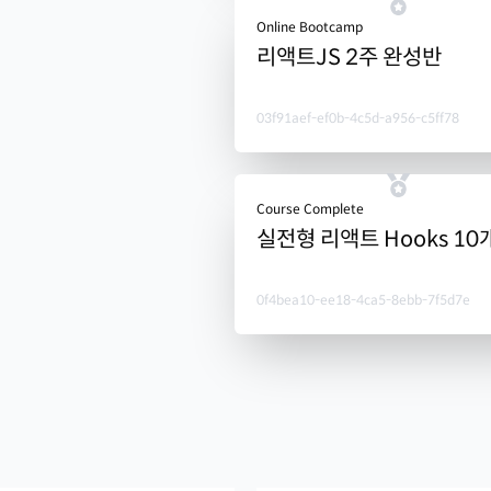
Online Bootcamp
리액트JS 2주 완성반
03f91aef-ef0b-4c5d-a956-c5ff78
Course Complete
실전형 리액트 Hooks 10
0f4bea10-ee18-4ca5-8ebb-7f5d7e