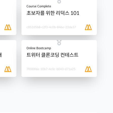
Course Complete
초보자를 위한 리덕스 101
c852d5b8-c2f3-4c0b-846e-22da37
Online Bootcamp
개
트위터 클론코딩 컨테스트
7f000fda-10b7-4c0c-b043-d71a25