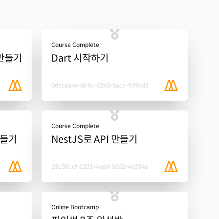
Course Complete
 만들기
Dart 시작하기
0dec6a4e-de9c-4243-baca-939ed2
Course Complete
만들기
NestJS로 API 만들기
23e58ecf-2331-4a6d-b062-4d334a
Online Bootcamp