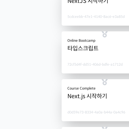
NextJS 시작하기
5cdceebb-47e1-4140-8ac6-e3a85d
Online Bootcamp
타입스크립트
72cf5d4f-dd51-406d-bdfe-a1712d
Course Complete
Next.js 시작하기
d0d59e73-8334-4a0a-b44a-0a4c96