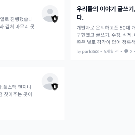
우리들의 이야기 글쓰기,
다.
계열로 진행했습니
과 겹쳐 마무리 못
개발자로 은퇴하고픈 50대 
구현했고 글쓰기, 수정, 삭제
쪽은 별로 감각이 없어 청록색 
by
park363
•
5개월 전
•
2
다.풀스택 엔지니
점 찾아주는 곳이