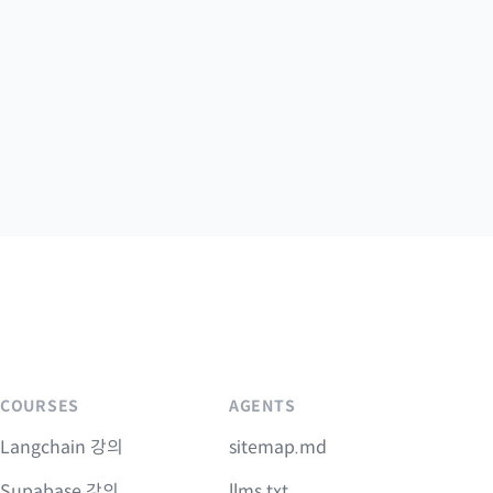
COURSES
AGENTS
Langchain 강의
sitemap.md
Supabase 강의
llms.txt