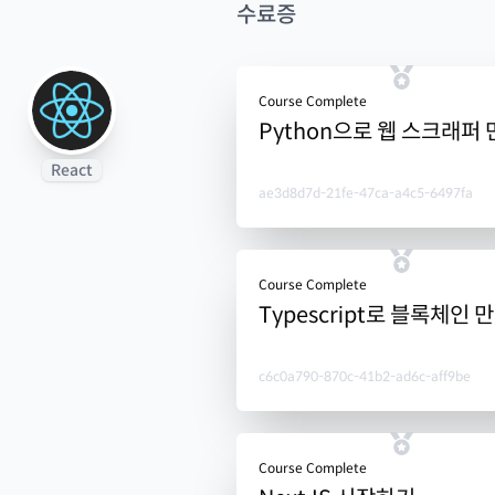
수료증
Course Complete
Python으로 웹 스크래퍼
React
ae3d8d7d-21fe-47ca-a4c5-6497fa
Course Complete
Typescript로 블록체인 
c6c0a790-870c-41b2-ad6c-aff9be
Course Complete