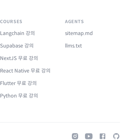
COURSES
AGENTS
Langchain 강의
sitemap.md
Supabase 강의
llms.txt
NextJS 무료 강의
React Native 무료 강의
Flutter 무료 강의
Python 무료 강의
Instagram
Youtube
Facebook
GitHub