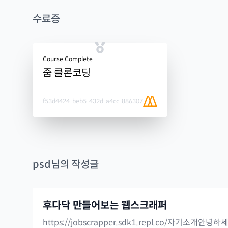
수료증
Course Complete
줌 클론코딩
f53d4424-beb5-432d-a4cc-886307
psd
님의 작성글
후다닥 만들어보는 웹스크래퍼
https://jobscrapper.sdk1.repl.co/자기소개안