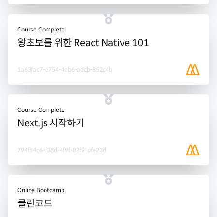
Course Complete
왕초보를 위한 React Native 101
1a63fac7-e754-4eb6-adcb-852c4b
Course Complete
Next.js 시작하기
794f54c6-f38d-4f9f-82f9-bfe23d
Online Bootcamp
클린코드