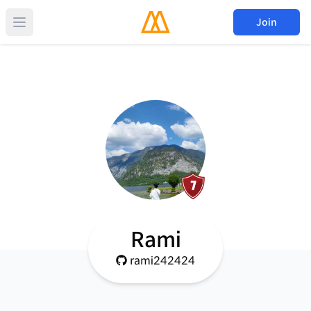
Join
Rami
rami242424