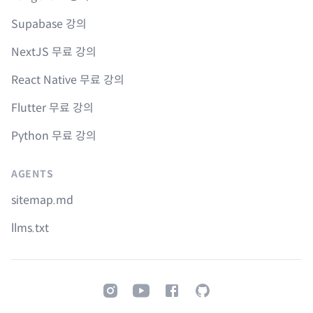
Supabase 강의
NextJS 무료 강의
React Native 무료 강의
Flutter 무료 강의
Python 무료 강의
AGENTS
sitemap.md
llms.txt
Instagram
Youtube
Facebook
GitHub