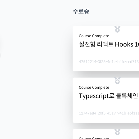
수료증
Course Complete
실전형 리액트 Hooks 
47512214-3f26-4d1e-b4fc-ccd713
Course Complete
Typescript로 블록체
12747e84-20f5-4519-941b-e5f11
Course Complete