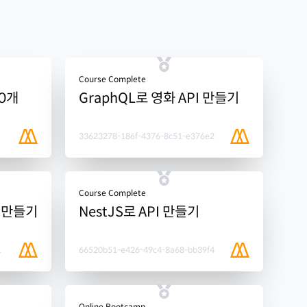
Course Complete
10개
GraphQL로 영화 API 만들기
33623278-186f-4376-8c51-e376e2
Course Complete
인 만들기
NestJS로 API 만들기
1
66520b51-e426-49c4-8a68-bb39f4
Online Bootcamp