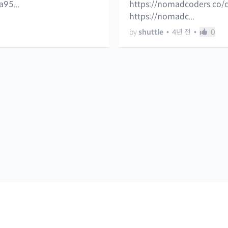
95...
https://nomadcoders.co
https://nomadc...
by
shuttle
•
4년 전
•
0