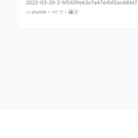
2022-03-20-2-bf5439e63e7a4764bf2acdd0d7a
by
shuttle
•
4년 전
•
0