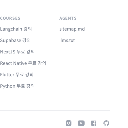
COURSES
AGENTS
Langchain 강의
sitemap.md
Supabase 강의
llms.txt
NextJS 무료 강의
React Native 무료 강의
Flutter 무료 강의
Python 무료 강의
Instagram
Youtube
Facebook
GitHub