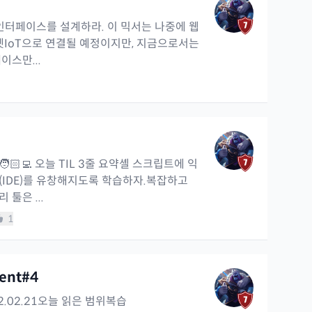
인터페이스를 설계하라. 이 믹서는 나중에 웹
넷IoT으로 연결될 예정이지만, 지금으로서는
이스만...
🏻‍💻 오늘 TIL 3줄 요약셸 스크립트에 익
(IDE)를 유창해지도록 학습하자.복잡하고
툴은 ...
1
ment#4
2022.02.21오늘 읽은 범위복습