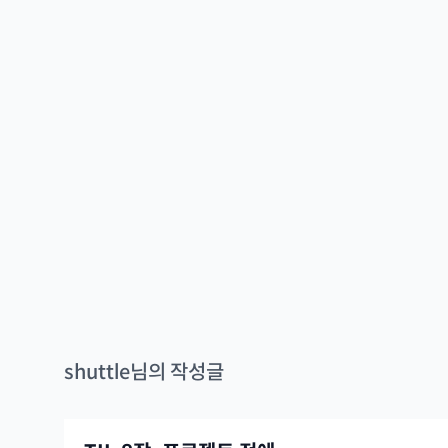
shuttle
님의 작성글