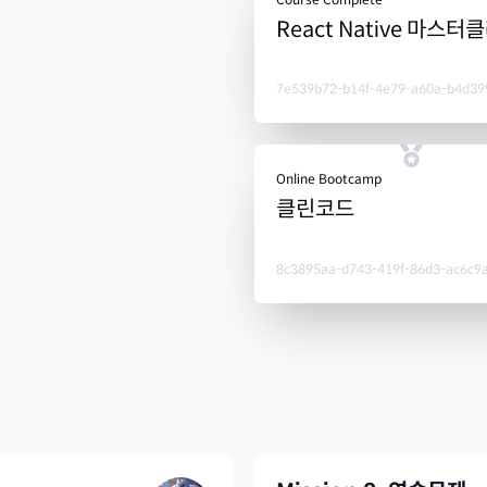
React Native 마스터
7e539b72-b14f-4e79-a60a-b4d39
Online Bootcamp
클린코드
8c3895aa-d743-419f-86d3-ac6c9