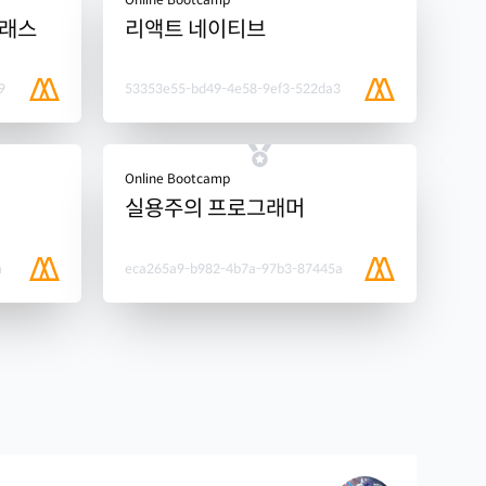
클래스
리액트 네이티브
9
53353e55-bd49-4e58-9ef3-522da3
Online Bootcamp
실용주의 프로그래머
a
eca265a9-b982-4b7a-97b3-87445a