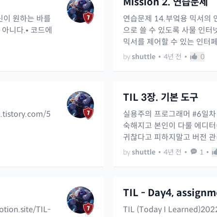
Mission 2. 연습문제
자신이 원하는 바를
연습문제 14.부엌용 믹서의 
 아니다.• 코드에
으로 쓸 수 있도록 사물 인터
믹서를 제어할 수 있는 인터페
by
shuttle
•
4년 전
•
0
TIL 3장. 기본 도구
istory.com/5
실용주의 프로그래머 #6일차🧑
숙해지고 본인이 다룰 에디터
귀찮다고 피하지말고 버전 관리 
by
shuttle
•
4년 전
•
1
•
TIL - Day4, assign
ion.site/TIL-
TIL (Today I Learned)