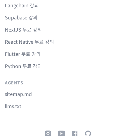
Langchain 강의
Supabase 강의
NextJS 무료 강의
React Native 무료 강의
Flutter 무료 강의
Python 무료 강의
AGENTS
sitemap.md
llms.txt
Instagram
Youtube
Facebook
GitHub