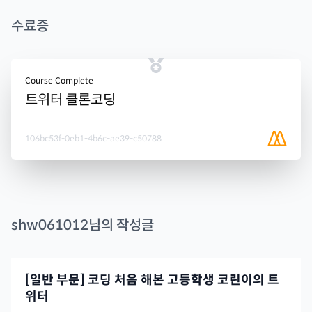
수료증
Course Complete
트위터 클론코딩
106bc53f-0eb1-4b6c-ae39-c50788
shw061012
님의 작성글
[일반 부문] 코딩 처음 해본 고등학생 코린이의 트
위터