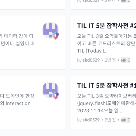
by
skd0529
•
2년 전
•
0
TIL IT 5분 잡학사전 #
기 데이터 값에 따
오늘 TIL 3줄 요약돌아가는 코
개념이다.설명이 따
이고 빠른 코드리스트의 장단점
TIL (Today I...
by
skd0529
•
2년 전
•
0
TIL IT 5분 잡학사전 #
보조다.도메인에 한정
오늘 TIL 3줄 요약라이브러리
teraction
(jquery, flash)도메인에관해서
2023.11.14오늘 읽...
by
skd0529
•
2년 전
•
0