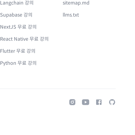
Langchain 강의
sitemap.md
Supabase 강의
llms.txt
NextJS 무료 강의
React Native 무료 강의
Flutter 무료 강의
Python 무료 강의
Instagram
Youtube
Facebook
GitHub