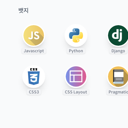
뱃지
Javascript
Python
Django
CSS3
CSS Layout
Pragmati