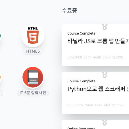
수료증
Course Complete
바닐라 JS로 크롬 앱 만들
HTML5
5c5c343f-2964-46db-9b73-1c2f00
Course Complete
Python으로 웹 스크래퍼
c
IT 5분 잡학사전
03358ed4-24e0-4e4e-af6f-b1ec22
Online Bootcamp