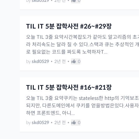
by
skd0529
•
2년 전
•
0
TIL IT 5분 잡학사전 #26~#29장
오늘 TIL 3줄 요약시간복잡도가 같아도 알고리즘의 초
라 처리속도는 달라 질 수 있다.스택과 큐는 추상적인 
로 필요없는 코드를 짜도록 노력하자T...
by
skd0529
•
2년 전
•
0
TIL IT 5분 잡학사전 #16~#21장
오늘 TIL 3줄 요약쿠키는 stateless한 http의 기억
되지만, 다른도메인에서 쿠키를 얻을방법은있다.사용자와 in
하면 프론트엔드, 아니...
by
skd0529
•
2년 전
•
0