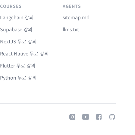
COURSES
AGENTS
Langchain 강의
sitemap.md
Supabase 강의
llms.txt
NextJS 무료 강의
React Native 무료 강의
Flutter 무료 강의
Python 무료 강의
Instagram
Youtube
Facebook
GitHub