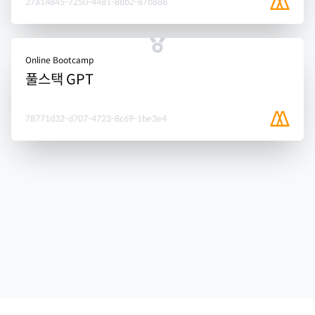
27a14845-7250-4481-88b2-87b888
Online Bootcamp
풀스택 GPT
78771d32-d707-4723-8c69-1be3e4