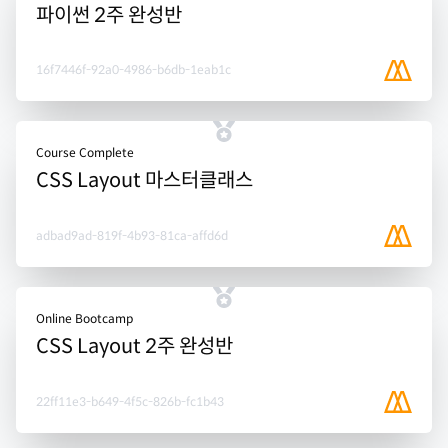
파이썬 2주 완성반
16f7446f-92a0-4986-b6db-1eab1c
Course Complete
CSS Layout 마스터클래스
adbad9ad-819f-4b93-81ca-affd6d
Online Bootcamp
CSS Layout 2주 완성반
22ff11e3-b649-4f5c-826b-fc1b43