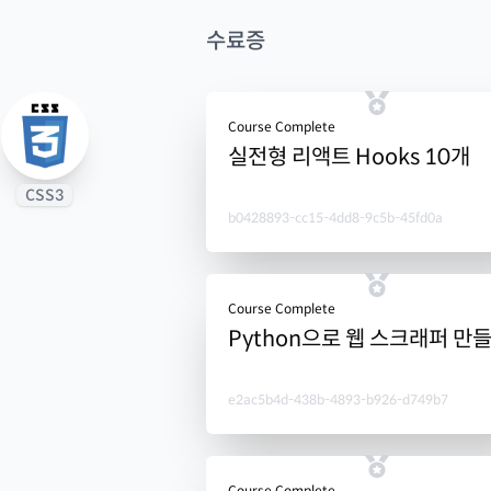
수료증
Course Complete
실전형 리액트 Hooks 10개
CSS3
b0428893-cc15-4dd8-9c5b-45fd0a
Course Complete
Python으로 웹 스크래퍼 만
e2ac5b4d-438b-4893-b926-d749b7
Course Complete