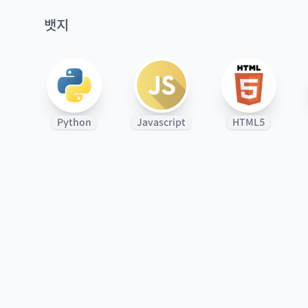
뱃지
Python
Javascript
HTML5