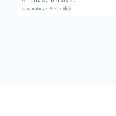
다.TIL (Today I Learned) 날...
by
sunsuking
•
4년 전
•
0