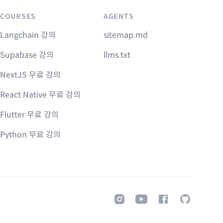
COURSES
AGENTS
Langchain 강의
sitemap.md
Supabase 강의
llms.txt
NextJS 무료 강의
React Native 무료 강의
Flutter 무료 강의
Python 무료 강의
Instagram
Youtube
Facebook
GitHub