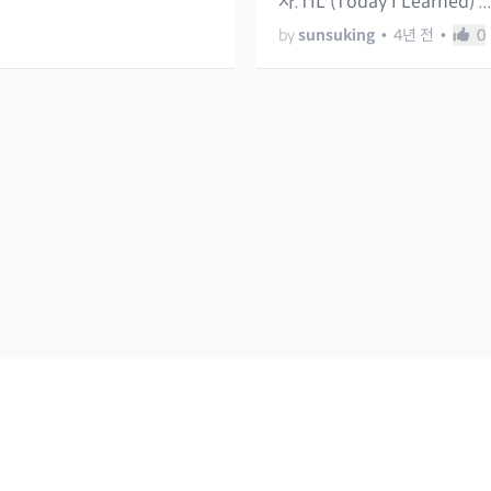
자.TIL (Today I Learned) ..
by
sunsuking
•
4년 전
•
0