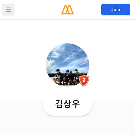
Join
김상우