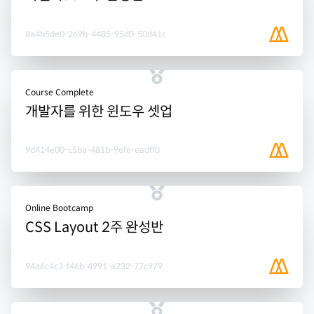
8a4b5de0-269b-4485-95d0-50d41c
Course Complete
개발자를 위한 윈도우 셋업
9d414e00-c5ba-481b-9efe-eadff0
Online Bootcamp
CSS Layout 2주 완성반
94a6c4c3-f46b-4991-a232-77c979