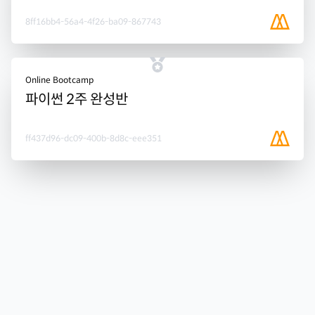
8ff16bb4-56a4-4f26-ba09-867743
Online Bootcamp
파이썬 2주 완성반
ff437d96-dc09-400b-8d8c-eee351