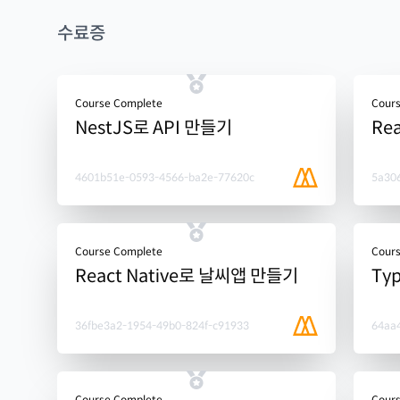
수료증
Course Complete
Cour
NestJS로 API 만들기
Re
4601b51e-0593-4566-ba2e-77620c
5a30
Course Complete
Cour
React Native로 날씨앱 만들기
Ty
36fbe3a2-1954-49b0-824f-c91933
64aa
Course Complete
Cour