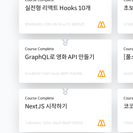
실전형 리액트 Hooks 10개
초보
8960b69d-c330-4b7d-ac71-8d05d3
b748
Course Complete
Cour
GraphQL로 영화 API 만들기
[풀
b1e4843f-526f-4aab-88f9-9db988
4ab69
Course Complete
Cour
NextJS 시작하기
코
7a8edaec-1d5e-46e4-8ba9-0fbf1b
74d0