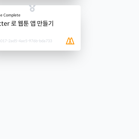
se Complete
utter 로 웹툰 앱 만들기
c017-2ad5-4ae5-976b-bda733