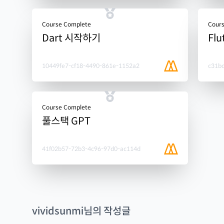
Course Complete
Cour
Dart 시작하기
Fl
10449fe7-cf18-4490-861e-1152a2
c31b
Course Complete
풀스택 GPT
41f02b57-72b3-4c96-97d0-ac114d
vividsunmi
님의 작성글