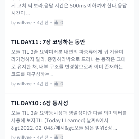
게 고쳐 써 보라.응답 시간은 500ms 이하여야 한다.응답
시간이 ...
by
willvee
•
4년 전
•
0
TIL DAY11 : 7장 코딩하는 동안
오늘 TIL 3줄 요약여러분 내면의 파충류에게 귀 기울여
라가정하지 말라. 증명하라밖으로 드러나는 동작은 그대
로 유지한 채, 내부 구조를 변경함으로써 이미 존재하는
코드를 재구성하는...
by
willvee
•
4년 전
•
0
TIL DAY10 : 6장 동시성
오늘 TIL 3줄 요약동시성과 병렬성이란 다른 의미액터를
사용해 보자TIL (Today I Learned) 날짜&예시
&gt;2022. 02. 04&/예시&gt;오늘 읽은 범위6장 ...
by
willvee
•
4년 전
•
0