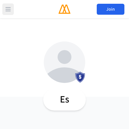
Join
Es