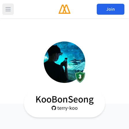
Join
KooBonSeong
terry-koo