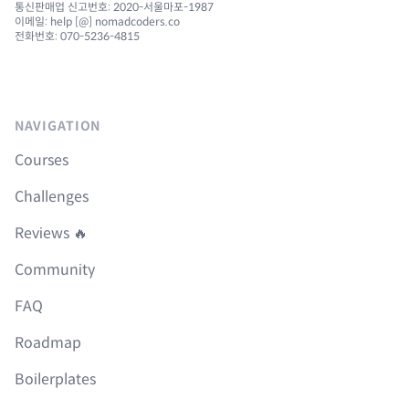
통신판매업 신고번호: 2020-서울마포-1987
이메일: help [@] nomadcoders.co
전화번호: 070-5236-4815
NAVIGATION
Courses
Challenges
Reviews 🔥
Community
FAQ
Roadmap
Boilerplates