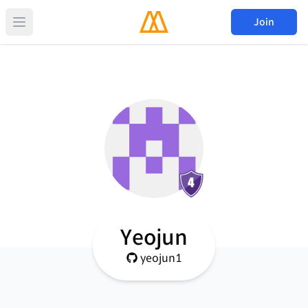
Join
Yeojun
yeojun1