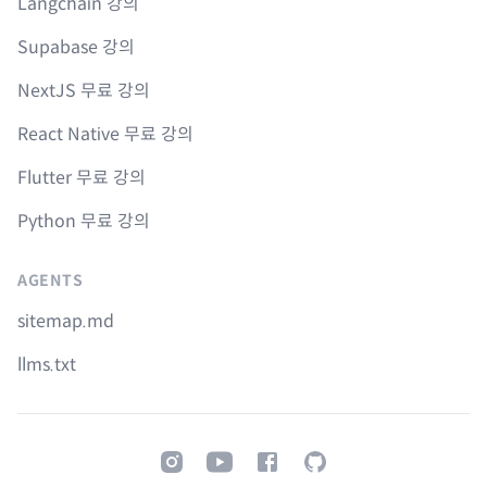
Langchain 강의
Supabase 강의
NextJS 무료 강의
React Native 무료 강의
Flutter 무료 강의
Python 무료 강의
AGENTS
sitemap.md
llms.txt
Instagram
Youtube
Facebook
GitHub