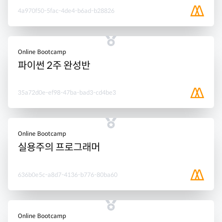
4a970f50-5fac-4de4-b6ad-b28826
Online Bootcamp
파이썬 2주 완성반
35a72d0e-ef98-47ba-bad3-cd4be3
Online Bootcamp
실용주의 프로그래머
636b0e5c-a8d7-4136-b776-80ba60
Online Bootcamp