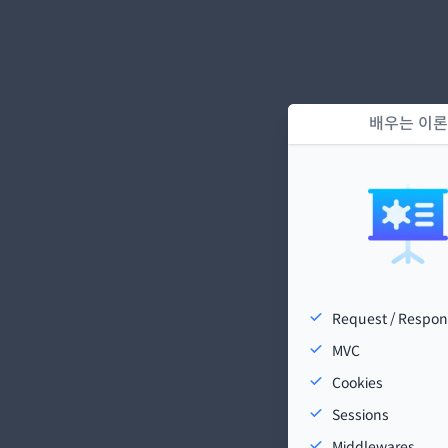
배우는 이론
Request / Respo
MVC
Cookies
Sessions
Middlewares