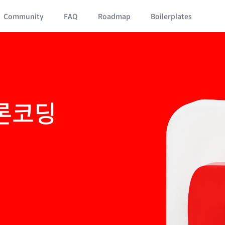
Community
FAQ
Roadmap
Boilerplates
클론코딩