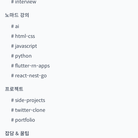
#
interview
노마드 강의
#
ai
#
html-css
#
javascript
#
python
#
flutter-rn-apps
#
react-nest-go
프로젝트
#
side-projects
#
twitter-clone
#
portfolio
잡담 & 꿀팁