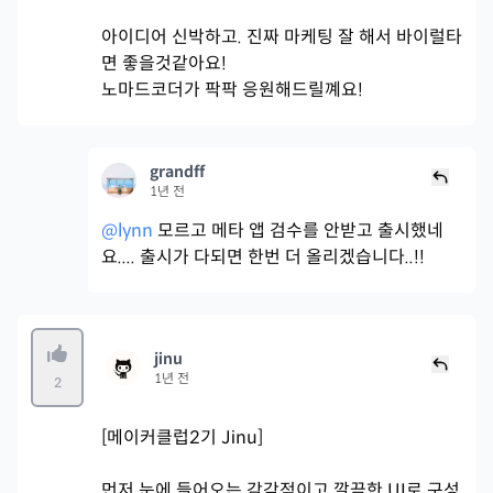
아이디어 신박하고. 진짜 마케팅 잘 해서 바이럴타
면 좋을것같아요!
노마드코더가 팍팍 응원해드릴꼐요!
grandff
1년 전
@lynn
모르고 메타 앱 검수를 안받고 출시했네
요.... 출시가 다되면 한번 더 올리겠습니다..!!
jinu
1년 전
2
[메이커클럽2기 Jinu]
먼저 눈에 들어오는 감각적이고 깔끔한 UI로 구성