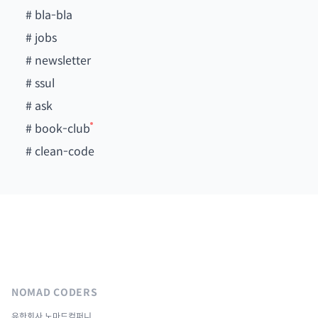
#
bla-bla
#
jobs
#
newsletter
#
ssul
#
ask
#
book-club
#
clean-code
NOMAD CODERS
유한회사 노마드컴퍼니