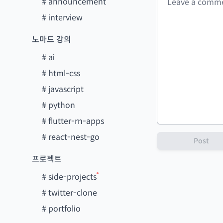
#
announcement
#
interview
노마드 강의
#
ai
#
html-css
#
javascript
#
python
#
flutter-rn-apps
#
react-nest-go
Post
프로젝트
#
side-projects
#
twitter-clone
#
portfolio