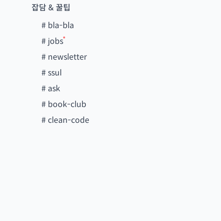
잡담 & 꿀팁
#
bla-bla
#
jobs
#
newsletter
#
ssul
#
ask
#
book-club
#
clean-code