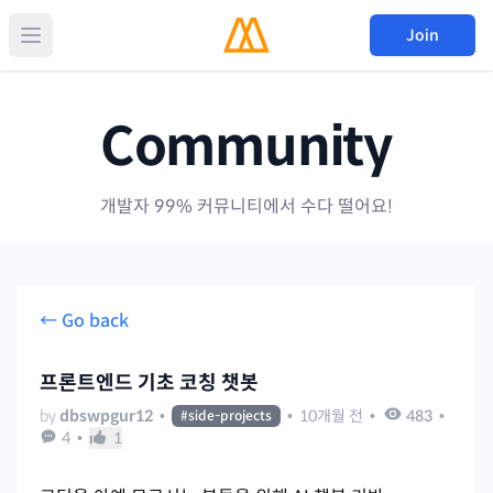
Join
Community
개발자 99% 커뮤니티에서 수다 떨어요!
← Go back
프론트엔드 기초 코칭 챗봇
by
dbswpgur12
•
•
10개월 전
•
483
•
#
side-projects
4
•
1