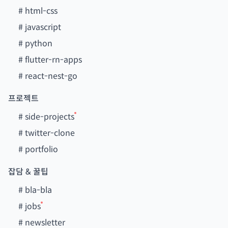
#
html-css
#
javascript
#
python
#
flutter-rn-apps
#
react-nest-go
프로젝트
#
side-projects
#
twitter-clone
#
portfolio
잡담 & 꿀팁
#
bla-bla
#
jobs
#
newsletter