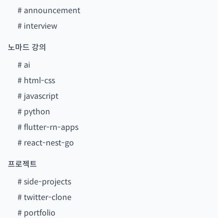
#
announcement
#
interview
노마드 강의
#
ai
#
html-css
#
javascript
#
python
#
flutter-rn-apps
#
react-nest-go
프로젝트
#
side-projects
#
twitter-clone
#
portfolio