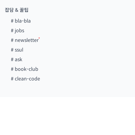
잡담 & 꿀팁
#
bla-bla
#
jobs
#
newsletter
#
ssul
#
ask
#
book-club
#
clean-code