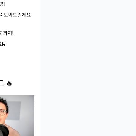
영!
을 도와드릴게요
회까지!
💫
 🔥