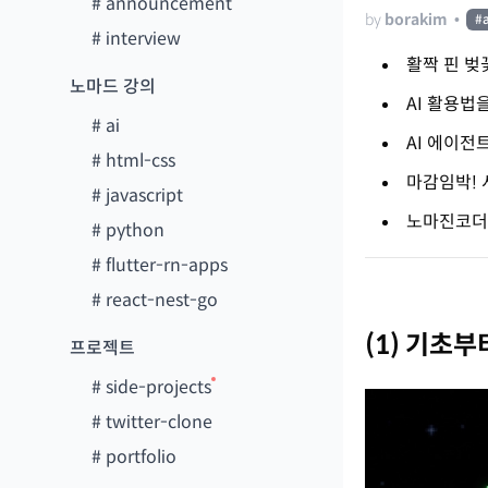
#
announcement
by
borakim
•
#
#
interview
활짝 핀 벚
노마드 강의
AI 활용법
#
ai
AI 에이전
#
html-css
마감임박! 
#
javascript
노마진코더의
#
python
#
flutter-rn-apps
#
react-nest-go
(1) 기초부
프로젝트
#
side-projects
#
twitter-clone
#
portfolio