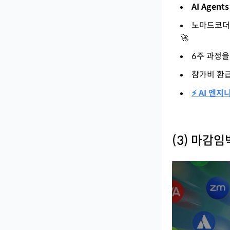
AI Agen
노마드코
🚀
6주 과정을
참가비 환급
⚡ AI 엔지
(3) 마감임