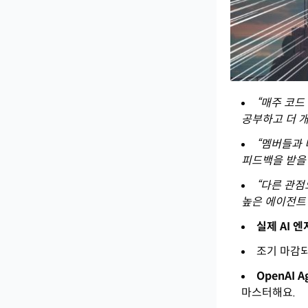
“매주 코드
공부하고 더 개
“멤버들과
피드백을 받을 
“다른 관점
높은 에이전트 
실제 AI 
조기 마감되
OpenAI A
마스터해요.