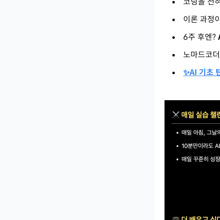
코딩을 전혀
이론 과정
6주 후엔?
노마드코
✨AI 기초