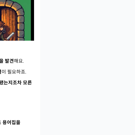
을 발견
해요.
력
이 필요하죠.
못됐는지조차 모른
기초 용어집을