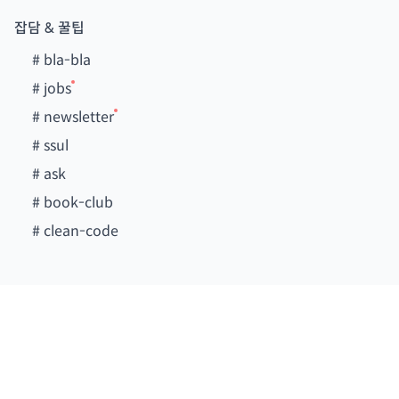
잡담 & 꿀팁
#
bla-bla
#
jobs
#
newsletter
#
ssul
#
ask
#
book-club
#
clean-code