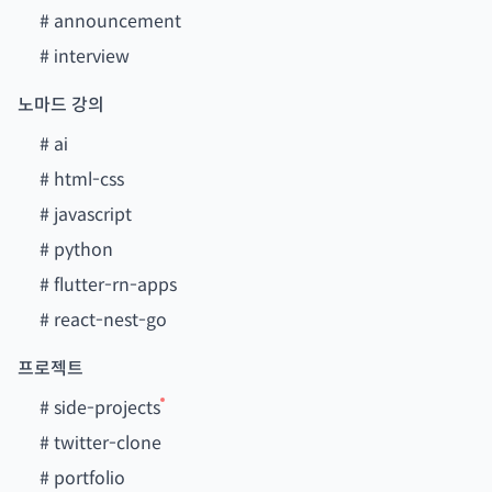
#
announcement
#
interview
노마드 강의
#
ai
#
html-css
#
javascript
#
python
#
flutter-rn-apps
#
react-nest-go
프로젝트
#
side-projects
#
twitter-clone
#
portfolio