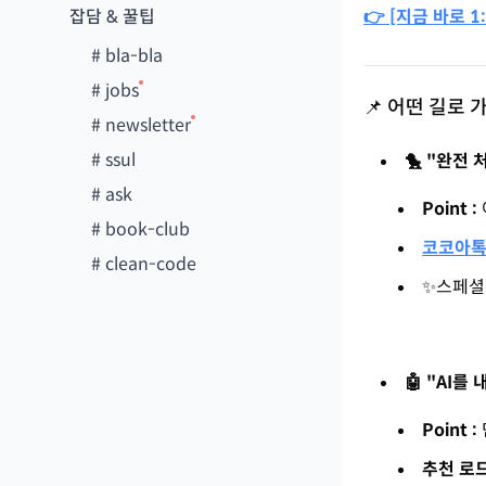
잡담 & 꿀팁
👉 [지금 바로 
#
bla-bla
#
jobs
📌 어떤 길로
#
newsletter
#
ssul
🐤 "완전
#
ask
Point :
#
book-club
코코아톡
#
clean-code
✨스페셜
🤖 "AI
Point :
추천 로드