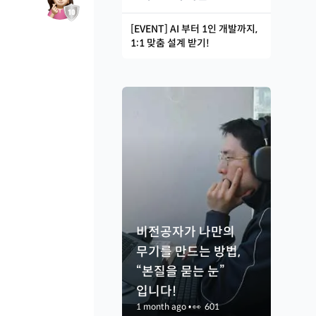
[EVENT] AI 부터 1인 개발까지,
1:1 맞춤 설계 받기!
비전공자가 나만의
무기를 만드는 방법,
“본질을 묻는 눈”
입니다!
1 month ago
•
👀
601