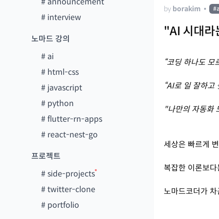
#
announcement
by
borakim
•
#
#
interview
"AI 시대라
노마드 강의
#
ai
“코딩 하나도 모
#
html-css
“AI로 일 잘하고
#
javascript
#
python
"나만의 자동화 
#
flutter-rn-apps
#
react-nest-go
세상은 빠르게 변
프로젝트
복잡한 이론보다는
#
side-projects
#
twitter-clone
노마드코더가 차
#
portfolio